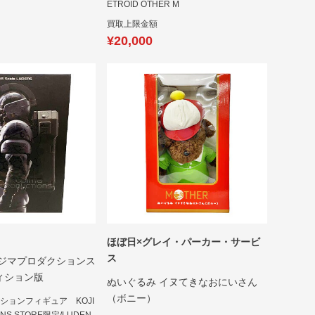
ETROID OTHER M
買取上限金額
¥20,000
ほぼ日×グレイ・パーカー・サービ
ス
コジマプロダクションス
ィション版
ぬいぐるみ イヌてきなおにいさん
（ボニー）
クションフィギュア KOJI