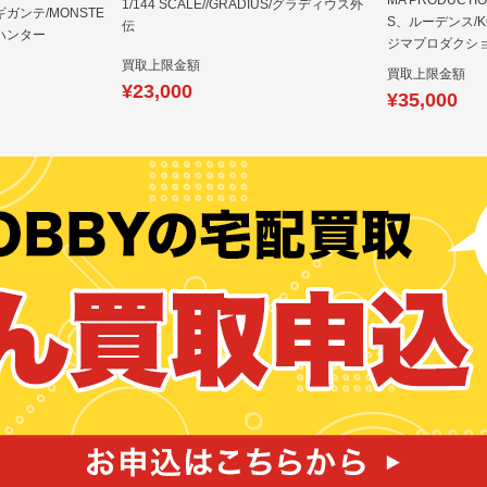
MA PRODUCTI
1/144 SCALE//GRADIUS/グラディウス外
ガンテ/MONSTE
S、ルーデンス/KOJ
伝
ーハンター
ジマプロダクシ
買取上限金額
買取上限金額
¥23,000
¥35,000