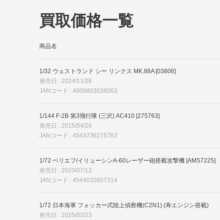
買取価格一覧
商品名
1/32 ウェストランド シー リンクス MK.88A [03806]
発売日 : 2024/11/28
JANコード : 4009803038063
1/144 F-2B 第3飛行隊 (三沢) AC410 [275763]
発売日 : 2015/04/26
JANコード : 4543736275763
1/72 ベリエフ/イリューシンA-60レーザー砲搭載攻撃機 [AMS7225]
発売日 : 2023/07/13
JANコード : 4544032657314
1/72 日本海軍 フォッカー式陸上偵察機(C2N1) (寿エンジン搭載)
発売日 : 2025/02/23