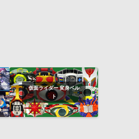
仮面ライダー 変身ベル
ト