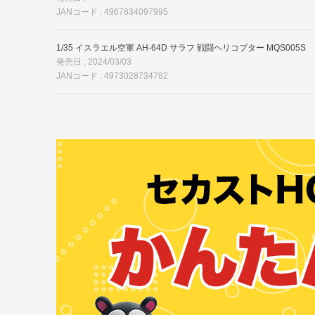
JANコード : 4967834097995
1/35 イスラエル空軍 AH-64D サラフ 戦闘ヘリコプター MQS005S
発売日 : 2024/03/03
JANコード : 4973028734782