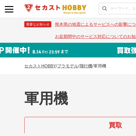
熊本県の地震によるサービスへの影響につ
重要なお知らせ
お盆期間中のサービス対応についてのお知
セカストHOBBY
/
プラモデル
/
飛行機
/
軍用機
軍用機
買取