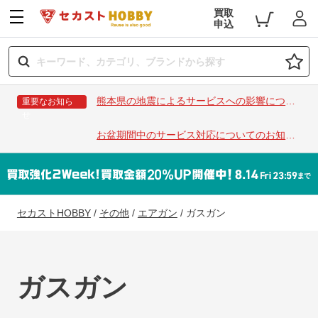
買取
申込
熊本県の地震によるサービスへの影響につい
重要なお知ら
せ
て
お盆期間中のサービス対応についてのお知ら
せ
セカストHOBBY
/
その他
/
エアガン
/
ガスガン
ガスガン