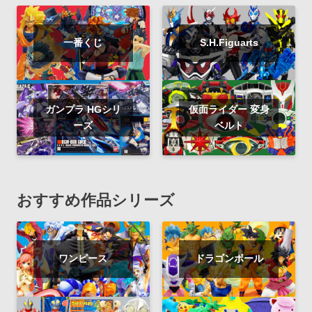
一番くじ
S.H.Figuarts
ガンプラ HGシリ
仮面ライダー 変身
ーズ
ベルト
おすすめ作品シリーズ
ワンピース
ドラゴンボール