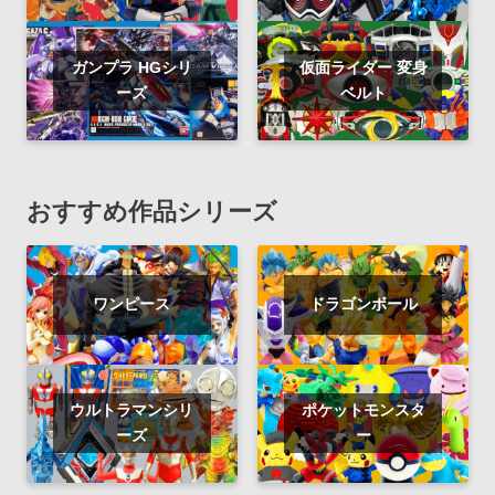
ガンプラ HGシリ
仮面ライダー 変身
ーズ
ベルト
おすすめ作品シリーズ
ワンピース
ドラゴンボール
ウルトラマンシリ
ポケットモンスタ
ーズ
ー