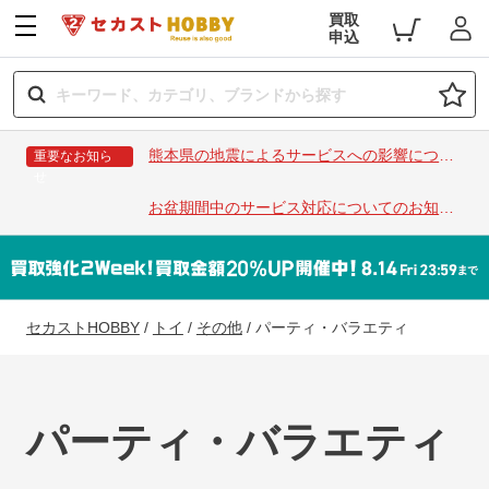
買取
申込
熊本県の地震によるサービスへの影響につい
重要なお知ら
せ
て
お盆期間中のサービス対応についてのお知ら
せ
セカストHOBBY
/
トイ
/
その他
/
パーティ・バラエティ
パーティ・バラエティ