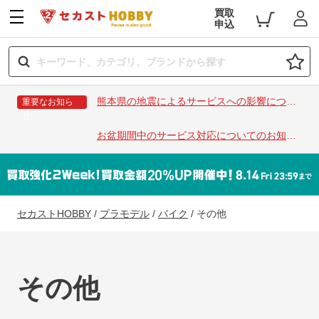
買取
申込
熊本県の地震によるサービスへの影響につい
重要なお知ら
せ
て
お盆期間中のサービス対応についてのお知ら
せ
セカストHOBBY
/
プラモデル
/
バイク
/
その他
その他