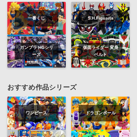
一番くじ
S.H.Figuarts
ガンプラ HGシリ
仮面ライダー 変身
ーズ
ベルト
おすすめ作品シリーズ
ワンピース
ドラゴンボール