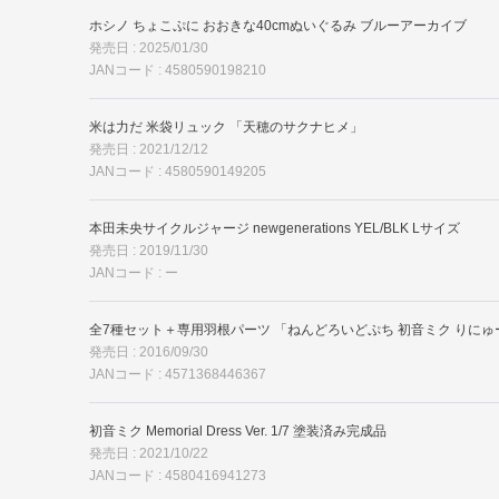
ホシノ ちょこぷに おおきな40cmぬいぐるみ ブルーアーカイブ
発売日 : 2025/01/30
JANコード : 4580590198210
米は力だ 米袋リュック 「天穂のサクナヒメ」
発売日 : 2021/12/12
JANコード : 4580590149205
本田未央サイクルジャージ newgenerations YEL/BLK Lサイズ
発売日 : 2019/11/30
JANコード : ー
全7種セット＋専用羽根パーツ 「ねんどろいどぷち 初音ミク りにゅ
発売日 : 2016/09/30
JANコード : 4571368446367
初音ミク Memorial Dress Ver. 1/7 塗装済み完成品
発売日 : 2021/10/22
JANコード : 4580416941273