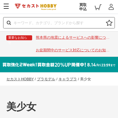
買取
申込
熊本県の地震によるサービスへの影響につい
重要なお知ら
せ
て
お盆期間中のサービス対応についてのお知ら
せ
セカストHOBBY
/
プラモデル
/
キャラプラ
/
美少女
美少女