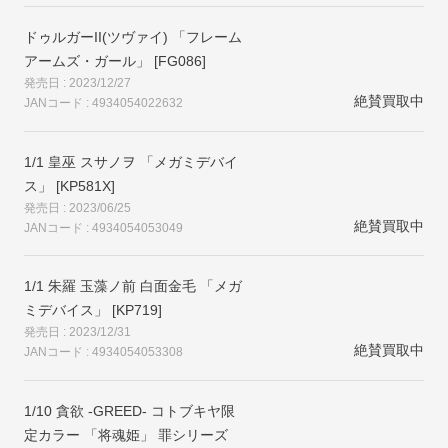
ドゥルガーII(ツヴァイ) 「フレーム
アームズ・ガール」 [FG086]
発売日 : 2023/12/27
絶賛買取中
JANコード : 4934054022632
1/1 皇巫 スサノヲ 「メガミデバイ
ス」 [KP581X]
発売日 : 2023/06/25
絶賛買取中
JANコード : 4934054053049
1/1 朱羅 玉藻ノ前 白面金毛 「メガ
ミデバイス」 [KP719]
発売日 : 2023/12/31
絶賛買取中
JANコード : 4934054053308
1/10 貪欲 -GREED- コトブキヤ限
定カラー 「将魂姫」 罪シリーズ