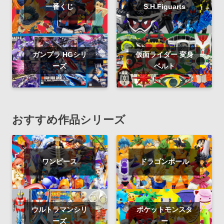
一番くじ
S.H.Figuarts
ガンプラ HGシリ
仮面ライダー 変身
ーズ
ベルト
おすすめ作品シリーズ
ワンピース
ドラゴンボール
ウルトラマンシリ
ポケットモンスタ
ーズ
ー