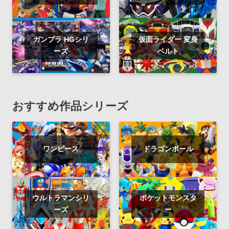
ガンプラ HGシリ
仮面ライダー 変身
ーズ
ベルト
おすすめ作品シリーズ
ワンピース
ドラゴンボール
ウルトラマンシリ
ポケットモンスタ
ーズ
ー