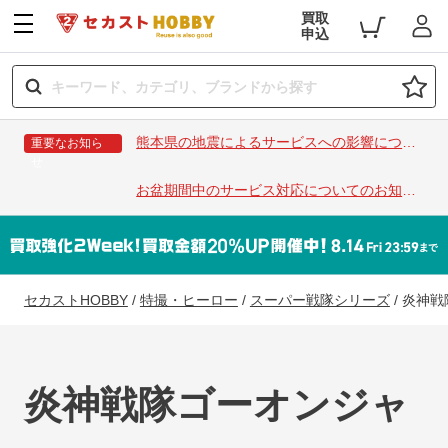
買取
申込
熊本県の地震によるサービスへの影響につい
重要なお知ら
せ
て
お盆期間中のサービス対応についてのお知ら
せ
セカストHOBBY
/
特撮・ヒーロー
/
スーパー戦隊シリーズ
/
炎神戦
炎神戦隊ゴーオンジャ