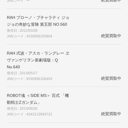
JANコード : ー
RAH ブローノ・ブチャラティ ジョ
ジョの奇妙な冒険 第五部 NO.560
発売日 : 2012/03/28
絶賛買取中
JANコード : 4530956105604
RAH 式波・アスカ・ラングレー ヱ
ヴァンゲリヲン新劇場版：Q
No.640
発売日 : 2014/05/17
絶賛買取中
JANコード : 4530956106403
ROBOT魂 ＜SIDE MS＞ 百式 「機
動戦士Zガンダム」
発売日 : 2015/06/20
絶賛買取中
JANコード : 4543112949721