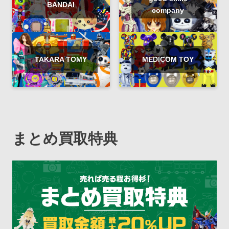
BANDAI
company
TAKARA TOMY
MEDICOM TOY
まとめ買取特典