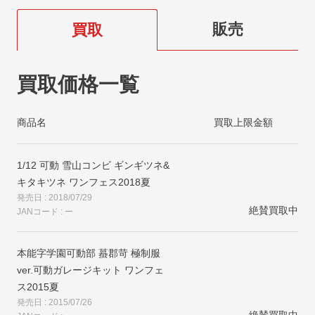
販売
買取
買取価格一覧
商品名
買取上限金額
1/12 可動 雪山コンビ ギンギツネ&
キタキツネ ワンフェス2018夏
発売日 : 2018/07/29
絶賛買取中
JANコード : ー
本能字学園可動部 蟇郡苛 極制服
ver.可動ガレージキット ワンフェ
ス2015夏
発売日 : 2015/07/26
絶賛買取中