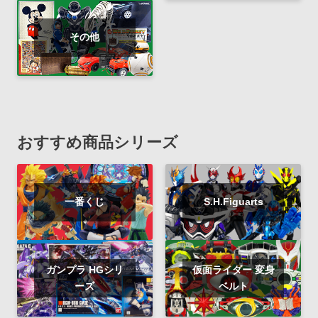
その他
おすすめ商品シリーズ
一番くじ
S.H.Figuarts
ガンプラ HGシリ
仮面ライダー 変身
ーズ
ベルト