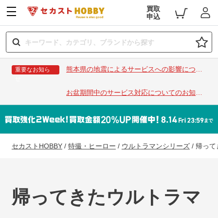
買取
申込
熊本県の地震によるサービスへの影響につい
重要なお知ら
せ
て
お盆期間中のサービス対応についてのお知ら
せ
セカストHOBBY
/
特撮・ヒーロー
/
ウルトラマンシリーズ
/
帰って
帰ってきたウルトラマ