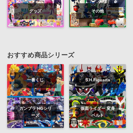
グッズ
その他
おすすめ商品シリーズ
一番くじ
S.H.Figuarts
ガンプラ HGシリ
仮面ライダー 変身
ーズ
ベルト