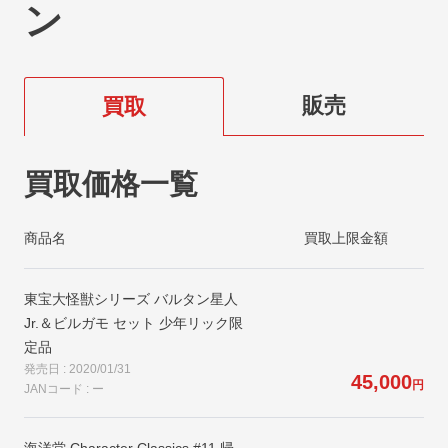
ン
販売
買取
買取価格一覧
商品名
買取上限金額
東宝大怪獣シリーズ バルタン星人
Jr.＆ビルガモ セット 少年リック限
定品
発売日 : 2020/01/31
45,000
円
JANコード : ー
海洋堂 Character Classics #11 帰