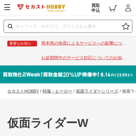
買取
申込
熊本県の地震によるサービスへの影響につい
重要なお知ら
せ
て
お盆期間中のサービス対応についてのお知ら
せ
セカストHOBBY
/
特撮・ヒーロー
/
仮面ライダーシリーズ
/
仮面ラ
仮面ライダーW