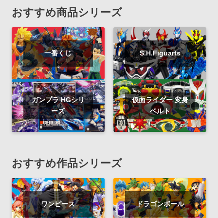
おすすめ商品シリーズ
一番くじ
S.H.Figuarts
ガンプラ HGシリ
仮面ライダー 変身
ーズ
ベルト
おすすめ作品シリーズ
ワンピース
ドラゴンボール