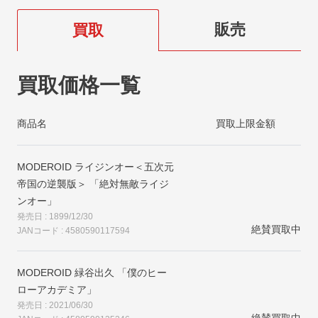
販売
買取
買取価格一覧
商品名
買取上限金額
MODEROID ライジンオー＜五次元
帝国の逆襲版＞ 「絶対無敵ライジ
ンオー」
発売日 : 1899/12/30
絶賛買取中
JANコード : 4580590117594
MODEROID 緑谷出久 「僕のヒー
ローアカデミア」
発売日 : 2021/06/30
絶賛買取中