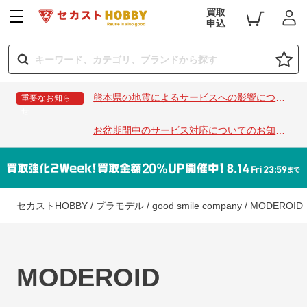
買取
申込
熊本県の地震によるサービスへの影響につい
重要なお知ら
せ
て
お盆期間中のサービス対応についてのお知ら
せ
セカストHOBBY
/
プラモデル
/
good smile company
/
MODEROID
MODEROID