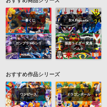
おすすめ商品シリーズ
一番くじ
S.H.Figuarts
ガンプラ HGシリ
仮面ライダー 変身
ーズ
ベルト
おすすめ作品シリーズ
ワンピース
ドラゴンボール