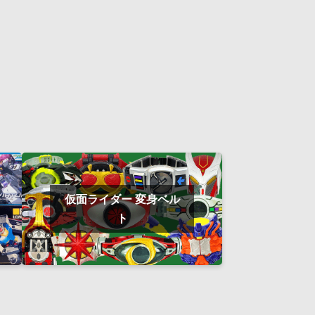
仮面ライダー 変身ベル
ト