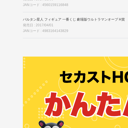
JANコード : 4560159116848
バルタン星人 フィギュア 一番くじ 劇場版ウルトラマンオーブ H賞
発売日 : 2017/04/01
JANコード : 4983164143829