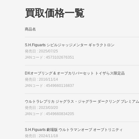
買取価格一覧
商品名
S.H.Figuarts シビルジャッジメンター ギャラクトロン
発売日 : 2025/07/25
JANコード : 4573102676351
DXオーブリング & オーブカリバーセット トイザらス限定品
発売日 : 2016/11/14
JANコード : 4549660116837
ウルトラレプリカ ジャグラス・ジャグラー ダークリング プレミア
発売日 : 2023/03/20
JANコード : 4549660834205
S.H.Figuarts 劇場版 ウルトラマンオーブ オーブトリニティ
発売日 : 2024/11/18