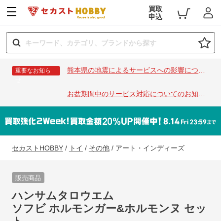
買取
申込
熊本県の地震によるサービスへの影響につい
重要なお知ら
せ
て
お盆期間中のサービス対応についてのお知ら
せ
セカストHOBBY
/
トイ
/
その他
/
アート・インディーズ
販売商品
ハンサムタロウエム
ソフビ ホルモンガー&ホルモンヌ セッ