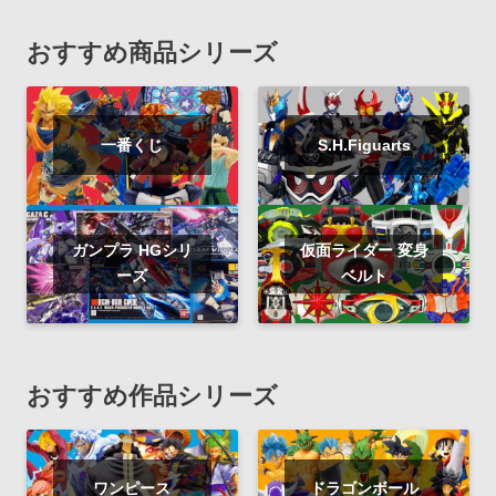
おすすめ商品シリーズ
一番くじ
S.H.Figuarts
ガンプラ HGシリ
仮面ライダー 変身
ーズ
ベルト
おすすめ作品シリーズ
ワンピース
ドラゴンボール