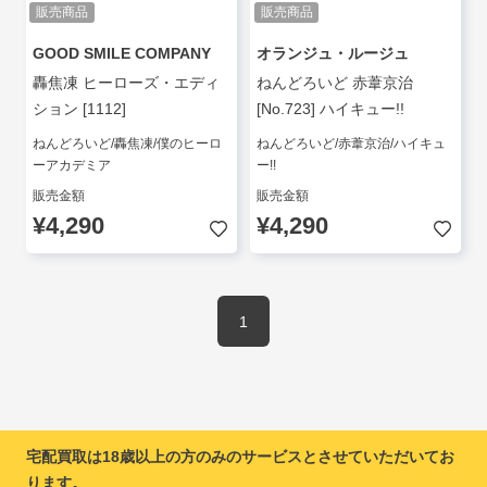
販売商品
販売商品
GOOD SMILE COMPANY
オランジュ・ルージュ
轟焦凍 ヒーローズ・エディ
ねんどろいど 赤葦京治
ション [1112]
[No.723] ハイキュー!!
ねんどろいど/轟焦凍/僕のヒーロ
ねんどろいど/赤葦京治/ハイキュ
ーアカデミア
ー!!
販売金額
販売金額
¥4,290
¥4,290
1
宅配買取は18歳以上の方のみのサービスとさせていただいてお
ります。