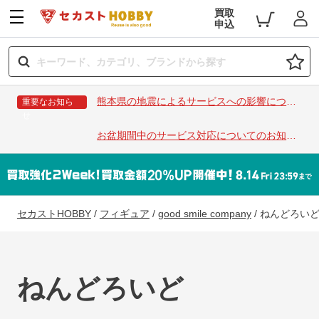
買取
申込
熊本県の地震によるサービスへの影響につい
重要なお知ら
せ
て
お盆期間中のサービス対応についてのお知ら
せ
セカストHOBBY
/
フィギュア
/
good smile company
/
ねんどろい
ねんどろいど